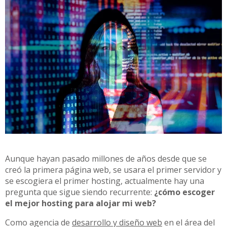
Aunque hayan pasado millones de años desde que se
creó la primera página web, se usara el primer servidor y
se escogiera el primer hosting, actualmente hay una
pregunta que sigue siendo recurrente:
¿cómo escoger
el mejor hosting para alojar mi web?
Como agencia de
desarrollo y diseño web
en el área del