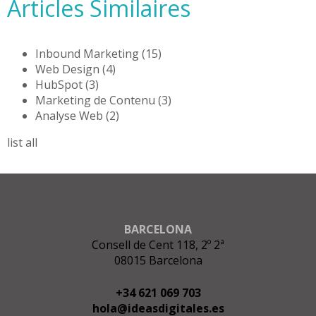
Articles Similaires
Inbound Marketing
(15)
Web Design
(4)
HubSpot
(3)
Marketing de Contenu
(3)
Analyse Web
(2)
list all
BARCELONA
Consell de Cent 118, 2º 2ª
08015 Barcelona
+34 621 069 703
hola@ideasdigitales.es