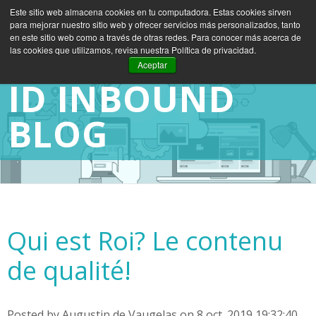
Este sitio web almacena cookies en tu computadora. Estas cookies sirven
para mejorar nuestro sitio web y ofrecer servicios más personalizados, tanto
ES
EN
FR
en este sitio web como a través de otras redes. Para conocer más acerca de
las cookies que utilizamos, revisa nuestra Política de privacidad.
Aceptar
ID INBOUND
BLOG
Qui est Roi? Le contenu
de qualité!
Posted by
Augustin de Vaugelas
on 8 oct. 2019 19:32:40