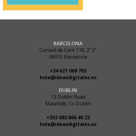
BARCELONA
Consell de Cent 118, 2º 2ª
08015 Barcelona
+34 621 069 703
hola@ideasdigitales.es
DUBLIN
13 Dublin Road
Malahide, Co Dublin
+353 083 866 49 23
hola@ideasdigitales.es