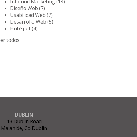
Inbound Marketing
(18)
Diseño Web
(7)
Usabilidad Web
(7)
Desarrollo Web
(5)
HubSpot
(4)
ver todos
DUBLIN
13 Dublin Road
Malahide, Co Dublin