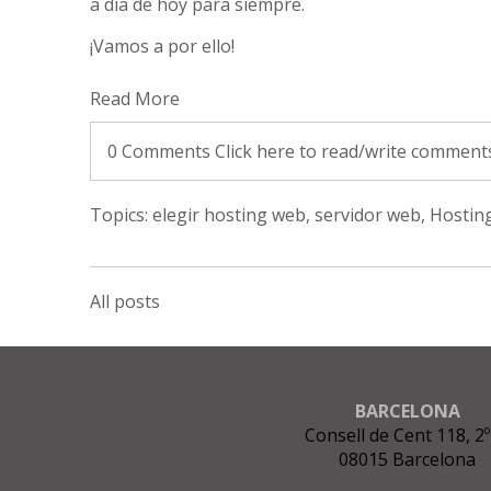
a día de hoy para siempre.
¡Vamos a por ello!
Read More
0 Comments
Click here to read/write comment
Topics:
elegir hosting web
,
servidor web
,
Hostin
All posts
BARCELONA
Consell de Cent 118, 2º
08015 Barcelona