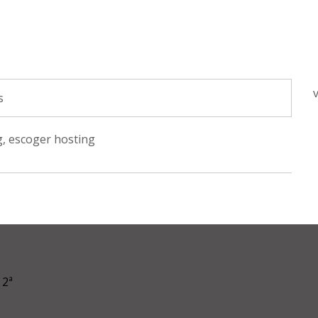
s
g
,
escoger hosting
 2ª