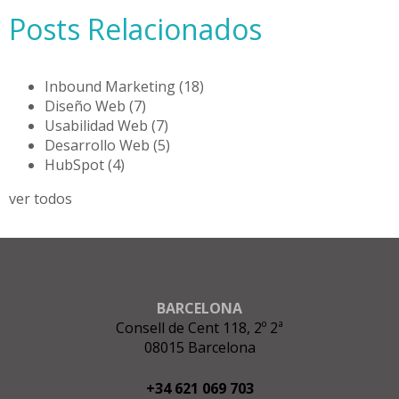
Posts Relacionados
Inbound Marketing
(18)
Diseño Web
(7)
Usabilidad Web
(7)
Desarrollo Web
(5)
HubSpot
(4)
ver todos
BARCELONA
Consell de Cent 118, 2º 2ª
08015 Barcelona
+34 621 069 703