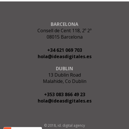
BARCELONA
Consell de Cent 118, 2º 2ª
08015 Barcelona
+34 621 069 703
hola@ideasdigitales.es
DUBLIN
13 Dublin Road
Malahide, Co Dublin
+353 083 866 49 23
hola@ideasdigitales.es
© 2018, id. digital agency