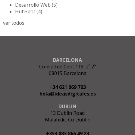
Desarrollo Web
(5)
HubSpot
(4)
ver todos
BARCELONA
Consell de Cent 118, 2º 2ª
08015 Barcelona
+34 621 069 703
hola@ideasdigitales.es
DUBLIN
13 Dublin Road
Malahide, Co Dublin
+353 083 866 49 23