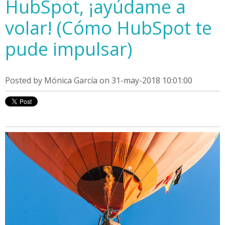
HubSpot, ¡ayúdame a
volar! (Cómo HubSpot te
pude impulsar)
Posted by
Mónica García
on 31-may-2018 10:01:00