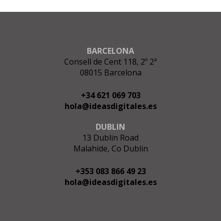
BARCELONA
Consell de Cent 118, 2º 2ª
08015 Barcelona
+34 621 069 703
hola@ideasdigitales.es
DUBLIN
13 Dublin Road
Malahide, Co Dublin
+353 083 866 49 23
hola@ideasdigitales.es